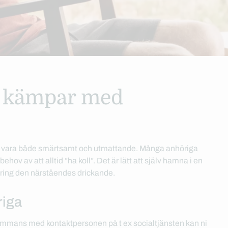
r kämpar med
an vara både smärtsamt och utmattande. Många anhöriga
hov av att alltid ”ha koll”. Det är lätt att själv hamna i en
 kring den närståendes drickande.
riga
ammans med kontaktpersonen på t ex socialtjänsten kan ni