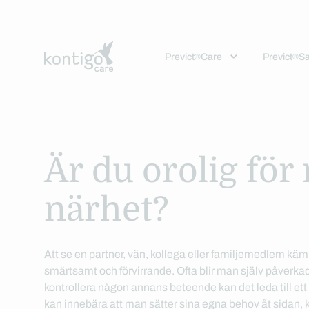
Previct
Care
Previct
Sa
®
®
Hoppa
till
innehåll
Digitalt stöd
Digitala tester
Om företaget
Previct Care
Previct Safety
Kontigo Care
Är du orolig för
Beroendevård
Information till
Ledning
Familjestöd
Investor Relations
närhet?
Företag
Psykisk ohälsa
®
Om Previct
Information till
Kvalitet
Att se en partner, vän, kollega eller familjemedlem kä
Individ
Forskning
smärtsamt och förvirrande. Ofta blir man själv påverkad
Anhörig
kontrollera någon annans beteende kan det leda till et
Publikationer
kan innebära att man sätter sina egna behov åt sidan, k
Företagshälsovård