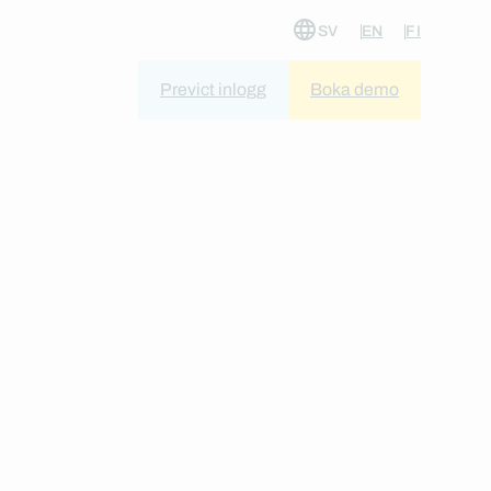
SV
EN
FI
Previct inlogg
Boka demo