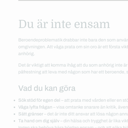
Du är inte ensam
Beroendeproblematik drabbar inte bara den som använde
omgivningen. Att våga prata om sin oro är ett första vi
anhörig.
Det är viktigt att komma ihåg att du som anhörig inte är 
påfrestning att leva med någon som har ett beroende, så 
Vad du kan göra
Sök stöd för egen del
– att prata med vården eller en st
Våga lyfta frågan
– visa omtanke snarare än kritik, även
Sätt gränser
– det är inte ditt ansvar att lösa någon a
Ta hand om dig själv
– din hälsa och trygghet är lika vi
Ingen ska behöva bära bördan ensam – och att söka hjälp