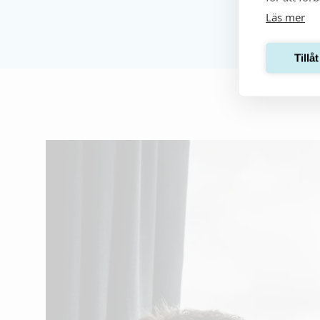
Läs mer
Tillå