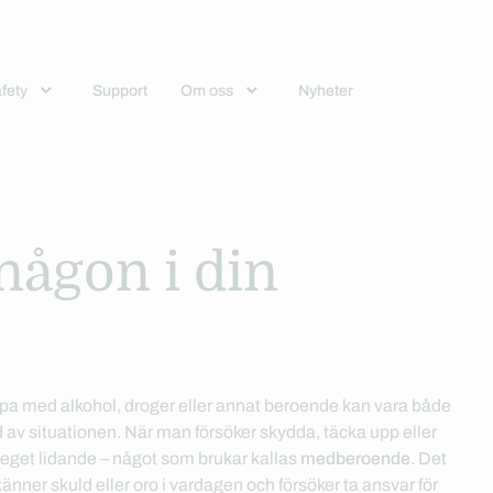
fety
Support
Om oss
Nyheter
 någon i din
mpa med alkohol, droger eller annat beroende kan vara både
 av situationen. När man försöker skydda, täcka upp eller
t eget lidande – något som brukar kallas
medberoende
. Det
änner skuld eller oro i vardagen och försöker ta ansvar för