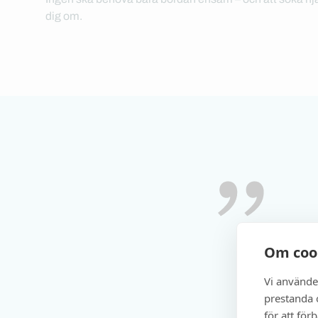
dig om.
Om coo
Vi använde
prestanda o
för att för