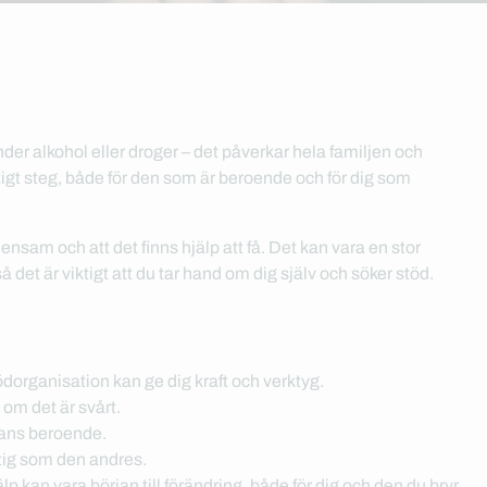
r alkohol eller droger – det påverkar hela familjen och
ktigt steg, både för den som är beroende och för dig som
ensam och att det finns hjälp att få. Det kan vara en stor
det är viktigt att du tar hand om dig själv och söker stöd.
ödorganisation kan ge dig kraft och verktyg.
 om det är svårt.
nnans beroende.
ktig som den andres.
 kan vara början till förändring, både för dig och den du bryr