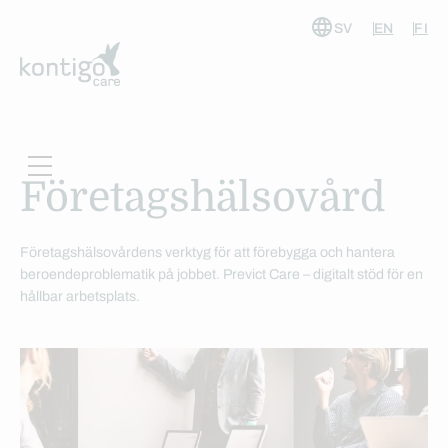
SV
EN
FI
Hoppa
till
innehåll
Företagshälsovård
Företagshälsovårdens verktyg för att förebygga och hantera
beroendeproblematik på jobbet. Previct Care – digitalt stöd för en
hållbar arbetsplats.