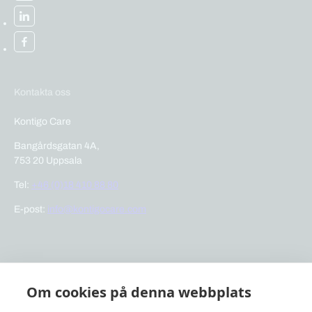
Kontakta oss
Kontigo Care
Bangårdsgatan 4A,
753 20 Uppsala
Tel:
+46 (0)18 410 88 80
E-post:
info@kontigocare.com
Snabblänkar
Om cookies på denna webbplats
Previct Care
Previct Safety