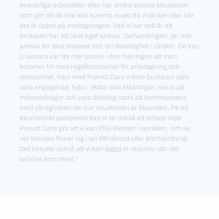
besvärliga arbetstider eller har andra sociala situationer
som gör att de inte kan komma exakt då vi tänker eller när
det är öppet på mottagningen. Vad vi har sett är att
brukaren har ett ökat eget ansvar i behandlingen, tar mer
ansvar för sina insatser och sin delaktighet i vården. De kan
ju annars var lite mer passiv i den meningen att man
kommer hit med regelbundenhet för provtagning och
stödsamtal, men med Previct Care måste brukaren själv
vara engagerad, fylla i, sköta sina blåsningar, svara på
måendefrågor och vara delaktig samt att kommunicera
med vårdgivaren om hur situationen är löpandes. På ett
ekonomiskt perspektiv kan vi se också att arbete med
Previct Care gör att vi kan följa klienten i portalen, och se
var klienten finner sig i sin tillfrisknad eller återhämtning.
Det betyder också att vi kan lägga in resurser där det
behövs som mest.”