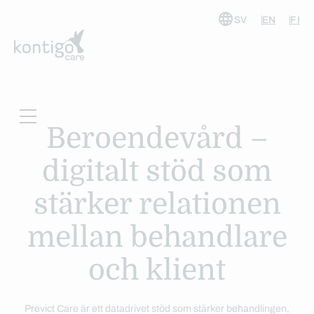
SV
EN
FI
Hoppa
till
innehåll
Beroendevård –
digitalt stöd som
stärker relationen
mellan behandlare
och klient
Previct Care är ett datadrivet stöd som stärker behandlingen,