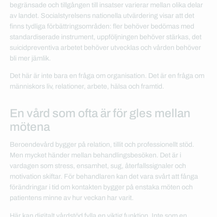
begränsade och tillgången till insatser varierar mellan olika delar
av landet. Socialstyrelsens nationella utvärdering visar att det
finns tydliga förbättringsområden: fler behöver bedömas med
standardiserade instrument, uppföljningen behöver stärkas, det
suicidpreventiva arbetet behöver utvecklas och vården behöver
bli mer jämlik.
Det här är inte bara en fråga om organisation. Det är en fråga om
människors liv, relationer, arbete, hälsa och framtid.
En vård som ofta är för gles mellan
mötena
Beroendevård bygger på relation, tillit och professionellt stöd.
Men mycket händer mellan behandlingsbesöken. Det är i
vardagen som stress, ensamhet, sug, återfallssignaler och
motivation skiftar. För behandlaren kan det vara svårt att fånga
förändringar i tid om kontakten bygger på enstaka möten och
patientens minne av hur veckan har varit.
Här kan digitalt vårdstöd fylla en viktig funktion. Inte som en