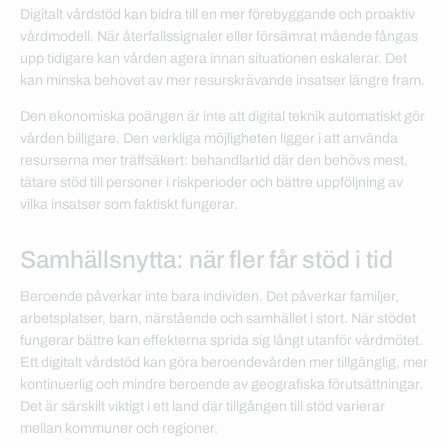
Digitalt vårdstöd kan bidra till en mer förebyggande och proaktiv
vårdmodell. När återfallssignaler eller försämrat mående fångas
upp tidigare kan vården agera innan situationen eskalerar. Det
kan minska behovet av mer resurskrävande insatser längre fram.
Den ekonomiska poängen är inte att digital teknik automatiskt gör
vården billigare. Den verkliga möjligheten ligger i att använda
resurserna mer träffsäkert: behandlartid där den behövs mest,
tätare stöd till personer i riskperioder och bättre uppföljning av
vilka insatser som faktiskt fungerar.
Samhällsnytta: när fler får stöd i tid
Beroende påverkar inte bara individen. Det påverkar familjer,
arbetsplatser, barn, närstående och samhället i stort. När stödet
fungerar bättre kan effekterna sprida sig långt utanför vårdmötet.
Ett digitalt vårdstöd kan göra beroendevården mer tillgänglig, mer
kontinuerlig och mindre beroende av geografiska förutsättningar.
Det är särskilt viktigt i ett land där tillgången till stöd varierar
mellan kommuner och regioner.