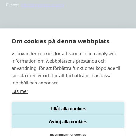
E-post:
info@kontigocare.com
Snabblänkar
Om cookies på denna webbplats
Previct Care
Previct Safety
Vi använder cookies för att samla in och analysera
Support
information om webbplatsens prestanda och
användning, för att förbättra funktioner kopplade till
Om oss
sociala medier och för att förbättra och anpassa
Nyheter
innehåll och annonser.
Läs mer
Tillåt alla cookies
Integritetspolicy
Cookies
Avböj alla cookies
Inställningar för cookies