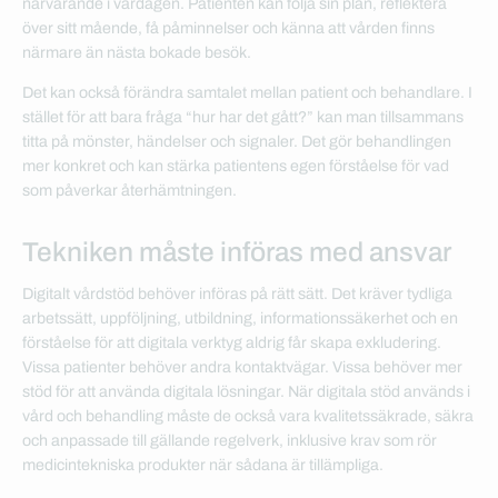
närvarande i vardagen. Patienten kan följa sin plan, reflektera
över sitt mående, få påminnelser och känna att vården finns
närmare än nästa bokade besök.
Det kan också förändra samtalet mellan patient och behandlare. I
stället för att bara fråga “hur har det gått?” kan man tillsammans
titta på mönster, händelser och signaler. Det gör behandlingen
mer konkret och kan stärka patientens egen förståelse för vad
som påverkar återhämtningen.
Tekniken måste införas med ansvar
Digitalt vårdstöd behöver införas på rätt sätt. Det kräver tydliga
arbetssätt, uppföljning, utbildning, informationssäkerhet och en
förståelse för att digitala verktyg aldrig får skapa exkludering.
Vissa patienter behöver andra kontaktvägar. Vissa behöver mer
stöd för att använda digitala lösningar. När digitala stöd används i
vård och behandling måste de också vara kvalitetssäkrade, säkra
och anpassade till gällande regelverk, inklusive krav som rör
medicintekniska produkter när sådana är tillämpliga.