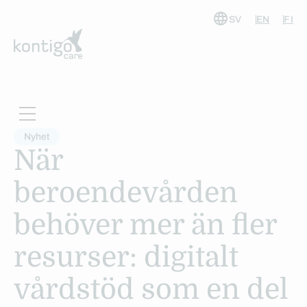
SV
EN
FI
Hoppa
till
innehåll
Nyhet
När
beroendevården
behöver mer än fler
resurser: digitalt
vårdstöd som en del