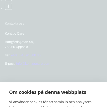
Kontakta oss
Kontigo Care
Bangårdsgatan 4A,
753 20 Uppsala
Tel:
+46 (0)18 410 88 80
E-post:
info@kontigocare.com
Snabblänkar
Om cookies på denna webbplats
Previct Care
Previct Safety
Vi använder cookies för att samla in och analysera
Support