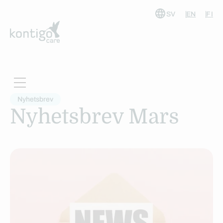
SV
EN
FI
Hoppa
till
innehåll
Nyhetsbrev
Nyhetsbrev Mars