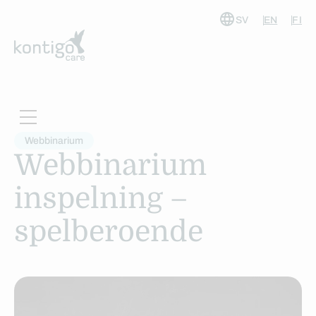
SV
EN
FI
Hoppa
till
innehåll
Webbinarium
Webbinarium
inspelning –
spelberoende