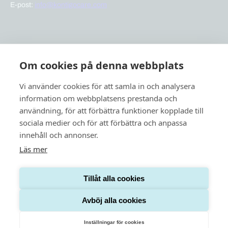
E-post:
info@kontigocare.com
Snabblänkar
Om cookies på denna webbplats
Previct Care
Previct Safety
Vi använder cookies för att samla in och analysera
Support
information om webbplatsens prestanda och
användning, för att förbättra funktioner kopplade till
Om oss
sociala medier och för att förbättra och anpassa
Nyheter
innehåll och annonser.
Läs mer
Tillåt alla cookies
Integritetspolicy
Cookies
Avböj alla cookies
Inställningar för cookies