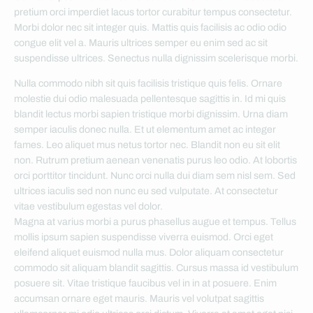
pretium orci imperdiet lacus tortor curabitur tempus consectetur.
Morbi dolor nec sit integer quis. Mattis quis facilisis ac odio odio
congue elit vel a. Mauris ultrices semper eu enim sed ac sit
suspendisse ultrices. Senectus nulla dignissim scelerisque morbi.
Nulla commodo nibh sit quis facilisis tristique quis felis. Ornare
molestie dui odio malesuada pellentesque sagittis in. Id mi quis
blandit lectus morbi sapien tristique morbi dignissim. Urna diam
semper iaculis donec nulla. Et ut elementum amet ac integer
fames. Leo aliquet mus netus tortor nec. Blandit non eu sit elit
non. Rutrum pretium aenean venenatis purus leo odio. At lobortis
orci porttitor tincidunt. Nunc orci nulla dui diam sem nisl sem. Sed
ultrices iaculis sed non nunc eu sed vulputate. At consectetur
vitae vestibulum egestas vel dolor.
Magna at varius morbi a purus phasellus augue et tempus. Tellus
mollis ipsum sapien suspendisse viverra euismod. Orci eget
eleifend aliquet euismod nulla mus. Dolor aliquam consectetur
commodo sit aliquam blandit sagittis. Cursus massa id vestibulum
posuere sit. Vitae tristique faucibus vel in in at posuere. Enim
accumsan ornare eget mauris. Mauris vel volutpat sagittis