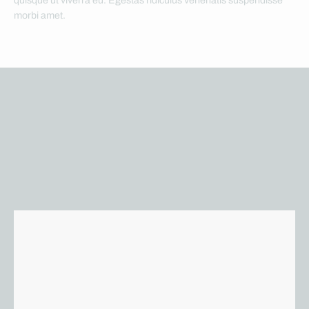
quisque ut viverra eu. Egestas ridiculus venenatis suspendisse
morbi amet.
Skräddarsydd plattform
Behandlaren och patienten skapar tillsammans en personligt
anpassad vårdplan. Med mobilen är ni nu sammankopplade och
redo att börja.