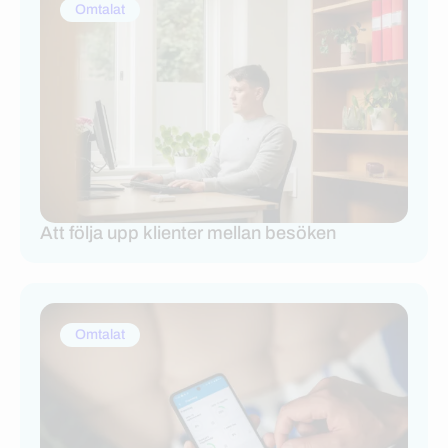
Omtalat
Att följa upp klienter mellan besöken
Omtalat