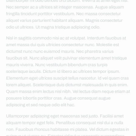
ullamcorper mi odio ultrices orci dictum. Viverra at amet eget nisi.
Nec semper ac a ultrices sit integer maecenas. Augue aliquam
fringilla tincidunt porttitor vestibulum. Nec massa consectetur
aliquet varius parturient habitant aliquam. Magnis consectetur
odio ut ultrices. Ut magna tristique adipiscing odio.
Nisl in sagittis commodo nisi ac at volutpat. Interdum faucibus at
amet massa dui quis ultricies consectetur nunc. Molestie est
dictumst nunc nunc euismod mauris. Nec pharetra varius
faucibus sit. Nunc aliquet velit pulvinar elementum amet tristique
mauris viverra. Nunc vestibulum bibendum cras turpis
scelerisque iaculis. Dictum id libero ac ultrices tempor ipsum.
Elementum eget ultrices suscipit tellus nascetur. Id vel quam cras
lorem aliquet. Scelerisque duis dictumst malesuada in quis enim.
Quam massa enim lectus nisl nibh. Vel lectus diam neque etiam at
posuere lobortis porttitor cras. Augue consequat augue
adipiscing et sed neque odio elit hac.
Ullamcorper adipiscing eget maecenas sed justo. Facilisi amet
aliquam tempor eget felis. Penatibus consequat nisl dui a nulla
non. Faucibus rhoncus habitasse mi platea. Vel dictum egestas in