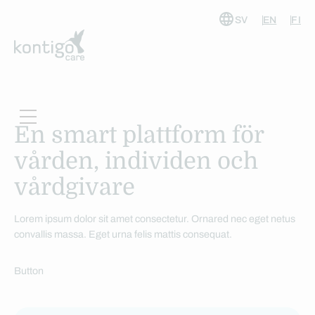
SV
EN
FI
Hoppa
till
innehåll
En smart plattform för
vården, individen och
vårdgivare
Lorem ipsum dolor sit amet consectetur. Ornared nec eget netus
convallis massa. Eget urna felis mattis consequat.
Button