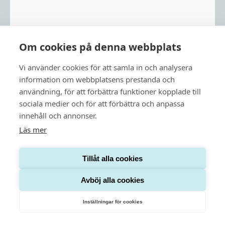
Feature 3
Om cookies på denna webbplats
Lorem ipsum dolor sit amet consectetur. Eget fermentum a
condimentum et vitae non. Aliquam.
Vi använder cookies för att samla in och analysera
information om webbplatsens prestanda och
Button
användning, för att förbättra funktioner kopplade till
sociala medier och för att förbättra och anpassa
innehåll och annonser.
Läs mer
Tillåt alla cookies
Avböj alla cookies
Inställningar för cookies
Digitalt stöd för verklig förändring