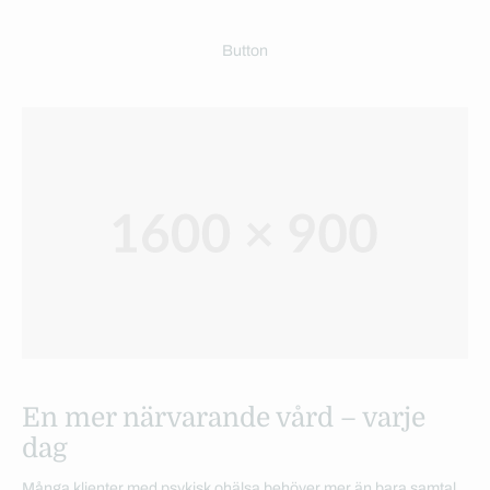
Button
En mer närvarande vård – varje
dag
Många klienter med psykisk ohälsa behöver mer än bara samtal