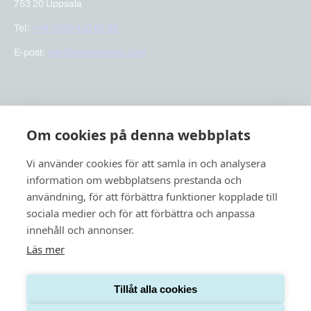
753 20 Uppsala
Tel:
+46 (0)18 410 88 80
E-post:
info@kontigocare.com
Snabblänkar
Om cookies på denna webbplats
Previct Care
Previct Safety
Vi använder cookies för att samla in och analysera
Support
information om webbplatsens prestanda och
användning, för att förbättra funktioner kopplade till
Om oss
sociala medier och för att förbättra och anpassa
Nyheter
innehåll och annonser.
Läs mer
Tillåt alla cookies
Integritetspolicy
Cookies